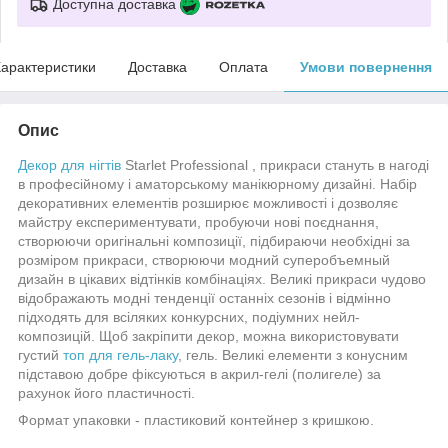
Доступна доставка
арактеристики
Доставка
Оплата
Умови повернення
Опис
Декор для нігтів
Starlet Professional , прикраси стануть в нагоді
в професійному і аматорському манікюрному дизайні. Набір
декоративних елементів розширює можливості і дозволяє
майстру експериментувати, пробуючи нові поєднання,
створюючи оригінальні композиції, підбираючи необхідні за
розміром прикраси, створюючи модний суперобъемный
дизайн в цікавих відтінків комбінаціях. Великі прикраси чудово
відображають модні тенденції останніх сезонів і відмінно
підходять для всіляких конкурсних, подіумних нейл-
композицій. Щоб закріпити декор, можна використовувати
густий
топ для гель-лаку
, гель. Великі елементи з конусним
підставою добре фіксуються в акрил-гелі (полигеле) за
рахунок його пластичності.
Формат упаковки - пластиковий контейнер з кришкою.