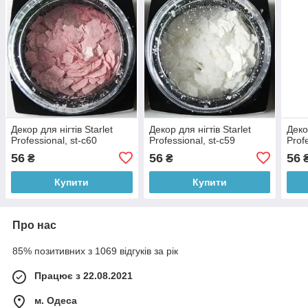
Декор для нігтів Starlet
Декор для нігтів Starlet
Деко
Professional, st-c60
Professional, st-c59
Prof
56
56
56
₴
₴
Купити
Купити
Про нас
85% позитивних з 1069 відгуків за рік
Працює з 22.08.2021
м. Одеса