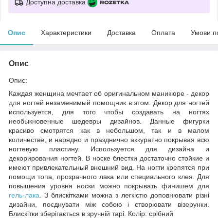
Доступна доставка
Опис
Характеристики
Доставка
Оплата
Умови п
Опис
Опис:
Каждая женщина мечтает об оригинальном маникюре - декор
для ногтей незаменимый помощник в этом. Декор для ногтей
используется, для того чтобы создавать на ногтях
необыкновенные шедевры дизайнов. Данные фигурки
красиво смотрятся как в небольшом, так и в малом
количестве, и нарядно и празднично аккуратно покрывая всю
ногтевую пластину. Используется для дизайна и
декорирования ногтей. В носке блестки достаточно стойкие и
имеют привлекательный внешний вид. На ногти крепятся при
помощи топа, прозрачного лака или специального клея. Для
повышения уровня носки можно покрывать финишем для
гель-лака
. З блискітками можна з легкістю доповнювати різні
дизайни, поєднувати між собою і створювати візерунки.
Блискітки зберігається в зручній тарі. Колір: срібний