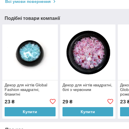
Всі умови повернення
Подібні товари компанії
Декор для нігтів Global
Декор для нігтів квадратні,
Деко
Fashion квадратні,
білі з червоним
Glob
блакитні
рож
23
29
23
₴
₴
Купити
Купити