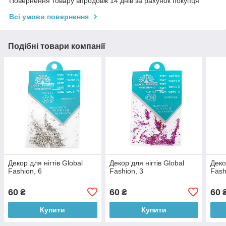
Повернення товару впродовж 14 днів за рахунок покупця
Всі умови повернення
Подібні товари компанії
Декор для нігтів Global
Декор для нігтів Global
Деко
Fashion, 6
Fashion, 3
Fash
60
60
60
₴
₴
Купити
Купити