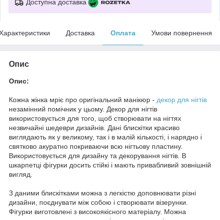
Доступна доставка
Характеристики
Доставка
Оплата
Умови повернення
Опис
Опис:
Кожна жінка мріє про оригінальний манікюр -
декор для нігтів
незамінний помічник у цьому. Декор для нігтів
використовується для того, щоб створювати на нігтях
незвичайні шедеври дизайнів. Дані блискітки красиво
виглядають як у великому, так і в малій кількості, і нарядно і
святково акуратно покриваючи всю нігтьову пластину.
Використовується для дизайну та декорування нігтів. В
шкарпетці фігурки досить стійкі і мають привабливий зовнішній
вигляд.
З даними блискітками можна з легкістю доповнювати різні
дизайни, поєднувати між собою і створювати візерунки.
Фігурки виготовлені з високоякісного матеріалу. Можна