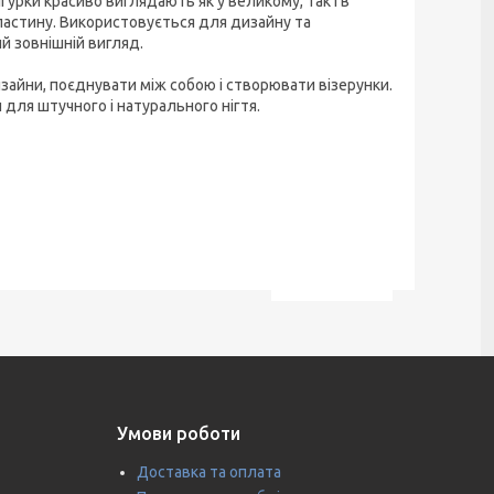
гурки красиво виглядають як у великому, так і в
пластину. Використовується для дизайну та
ий зовнішній вигляд.
зайни, поєднувати між собою і створювати візерунки.
для штучного і натурального нігтя.
Умови роботи
Доставка та оплата