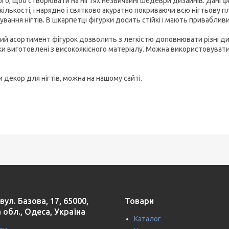
го, щоб створювати на нігтях незвичайні шедеври дизайнів. Дані фі
 кількості, і нарядно і святково акуратно покриваючи всю нігтьову 
вання нігтів. В шкарпетці фігурки досить стійкі і мають приваблив
ий асортимент фігурок дозволить з легкістю доповнювати різні ди
ки виготовлені з високоякісного матеріалу. Можна використовувати 
 декор для нігтів, можна на нашому сайті.
вул. Базова, 17, 65000,
Товари
 обл., Одеса, Україна
Каталог