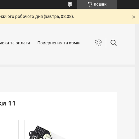
Кошик
жчого робочого дня (завтра, 08.08).
авка та оплата
Повернення та обмін
ки 11