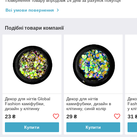
Повернення товару впродовж 14 днів за рахунок покупця
Всі умови повернення
Подібні товари компанії
Декор для нігтів Global
Декор для нігтів
Деко
Fashion каміфубіки,
камифубики, дизайн в
Fash
дизайн у клітинку
клітинку, синій колір
у кл
23
29
31
₴
₴
Купити
Купити