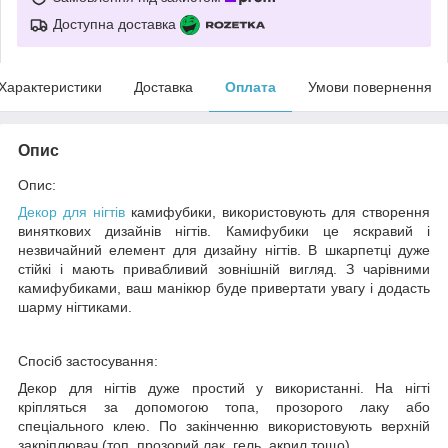
Доступна доставка
Характеристики
Доставка
Оплата
Умови повернення
Опис
Опис:
Декор для нігтів
камифубики, використовують для створення
виняткових дизайнів нігтів. Камифубики це яскравий і
незвичайний елемент для дизайну нігтів. В шкарпетці дуже
стійкі і мають привабливий зовнішній вигляд. З чарівними
камифубиками, ваш манікюр буде привертати увагу і додасть
шарму нігтиками.
Спосіб застосування:
Декор для нігтів дуже простий у використанні. На нігті
кріпляться за допомогою топа, прозорого лаку або
спеціального клею. По закінченню використовують верхній
закріплювач (топ, прозорий лак, гель, акрил тощо).