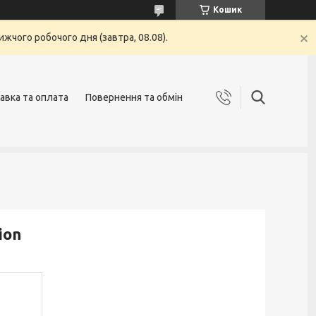
Кошик
жчого робочого дня (завтра, 08.08).
авка та оплата
Повернення та обмін
ion