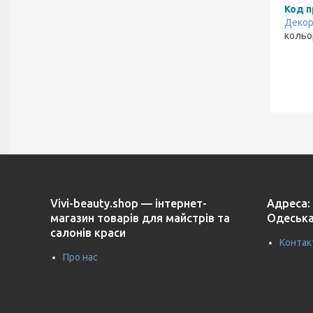
Код п
Декор
кольор
Vivi-beauty.shop — інтернет-
Адреса: 
магазин товарів для майстрів та
Одеська
салонів краси
Контак
Про нас