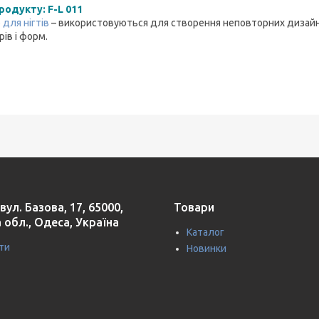
родукту: F-L 011
 для нігтів
– використовуються для створення неповторних дизайн
ів і форм.
вул. Базова, 17, 65000,
Товари
 обл., Одеса, Україна
Каталог
ти
Новинки