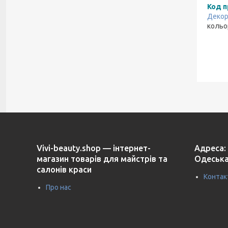
Код п
Декор
кольор
Vivi-beauty.shop — інтернет-
Адреса: 
магазин товарів для майстрів та
Одеська
салонів краси
Контак
Про нас