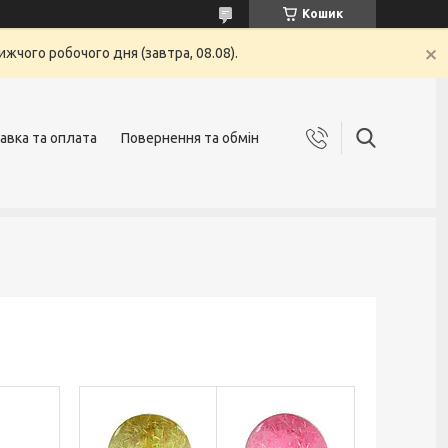
Кошик
жчого робочого дня (завтра, 08.08).
авка та оплата
Повернення та обмін