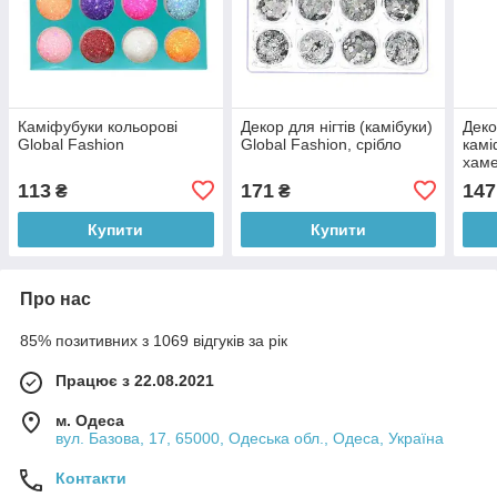
Каміфубуки кольорові
Декор для нігтів (камібуки)
Деко
Global Fashion
Global Fashion, срібло
камі
хаме
шт.
113
171
147
₴
₴
Купити
Купити
Про нас
85% позитивних з 1069 відгуків за рік
Працює з 22.08.2021
м. Одеса
вул. Базова, 17, 65000, Одеська обл., Одеса, Україна
Контакти