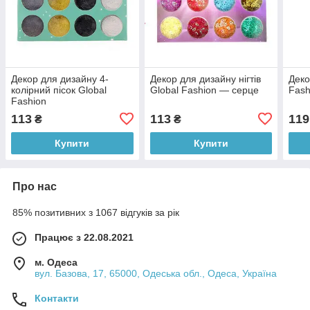
Декор для дизайну 4-
Декор для дизайну нігтів
Деко
колірний пісок Global
Global Fashion — серце
Fash
Fashion
113
113
119
₴
₴
Купити
Купити
Про нас
85% позитивних з 1067 відгуків за рік
Працює з 22.08.2021
м. Одеса
вул. Базова, 17, 65000, Одеська обл., Одеса, Україна
Контакти