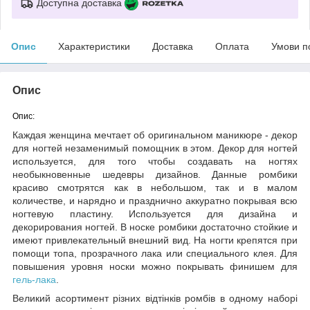
Доступна доставка
Опис
Характеристики
Доставка
Оплата
Умови п
Опис
Опис:
Каждая женщина мечтает об оригинальном маникюре - декор
для ногтей незаменимый помощник в этом. Декор для ногтей
используется, для того чтобы создавать на ногтях
необыкновенные шедевры дизайнов. Данные ромбики
красиво смотрятся как в небольшом, так и в малом
количестве, и нарядно и празднично аккуратно покрывая всю
ногтевую пластину. Используется для дизайна и
декорирования ногтей. В носке ромбики достаточно стойкие и
имеют привлекательный внешний вид. На ногти крепятся при
помощи топа, прозрачного лака или специального клея. Для
повышения уровня носки можно покрывать финишем для
гель-лака
.
Великий асортимент різних відтінків ромбів в одному наборі