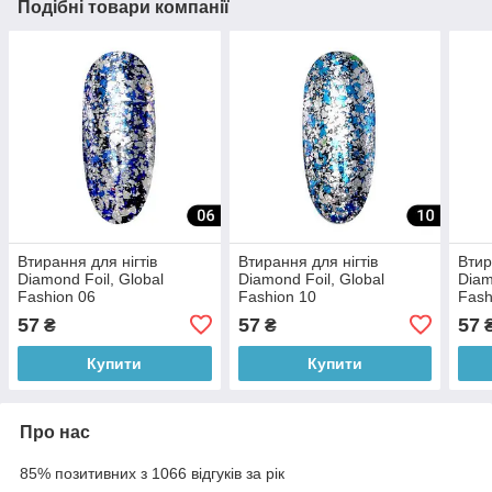
Подібні товари компанії
Втирання для нігтів
Втирання для нігтів
Втир
Diamond Foil, Global
Diamond Foil, Global
Diam
Fashion 06
Fashion 10
Fash
57
57
57
₴
₴
Купити
Купити
Про нас
85% позитивних з 1066 відгуків за рік