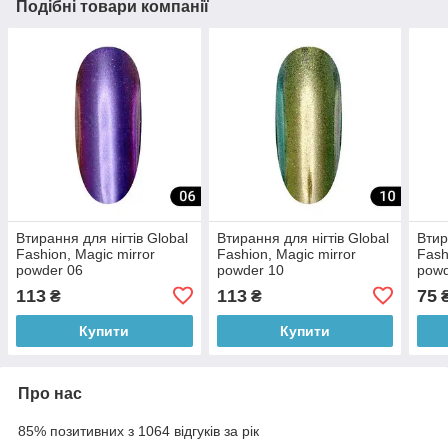
Подібні товари компанії
Втирання для нігтів Global
Втирання для нігтів Global
Втир
Fashion, Magic mirror
Fashion, Magic mirror
Fash
powder 06
powder 10
powd
113
113
75
₴
₴
Купити
Купити
Про нас
85% позитивних з 1064 відгуків за рік