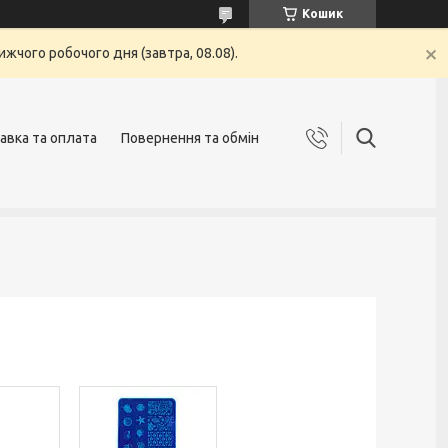
Кошик
жчого робочого дня (завтра, 08.08).
авка та оплата
Повернення та обмін