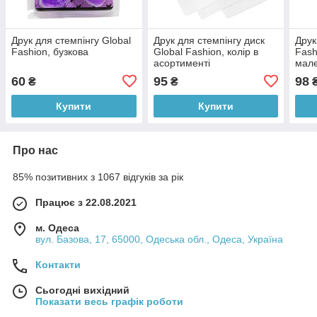
Друк для стемпінгу Global
Друк для стемпінгу диск
Друк
Fashion, бузкова
Global Fashion, колір в
Fash
асортименті
мал
60
95
98
₴
₴
Купити
Купити
Про нас
85% позитивних з 1067 відгуків за рік
Працює з 22.08.2021
м. Одеса
вул. Базова, 17, 65000, Одеська обл., Одеса, Україна
Контакти
Сьогодні вихідний
Показати весь графік роботи