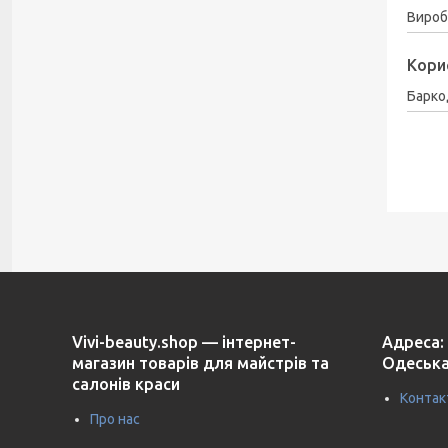
Вироб
Кори
Барко
Vivi-beauty.shop — інтернет-
Адреса: 
магазин товарів для майстрів та
Одеська
салонів краси
Контак
Про нас