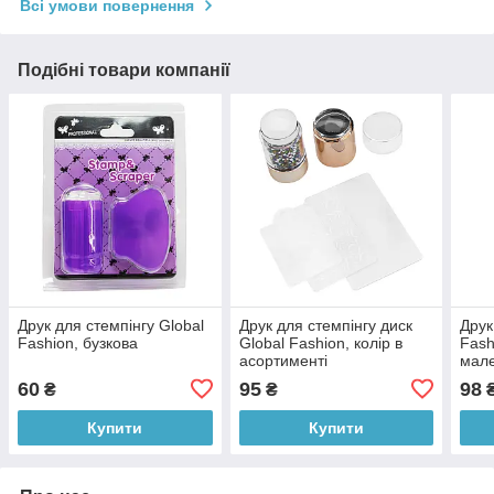
Всі умови повернення
Подібні товари компанії
Друк для стемпінгу Global
Друк для стемпінгу диск
Друк
Fashion, бузкова
Global Fashion, колір в
Fash
асортименті
мал
60
95
98
₴
₴
Купити
Купити