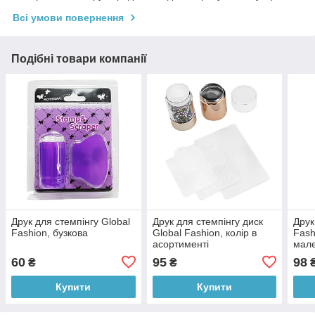
Всі умови повернення
Подібні товари компанії
Друк для стемпінгу Global
Друк для стемпінгу диск
Друк
Fashion, бузкова
Global Fashion, колір в
Fash
асортименті
мал
60
95
98
₴
₴
Купити
Купити