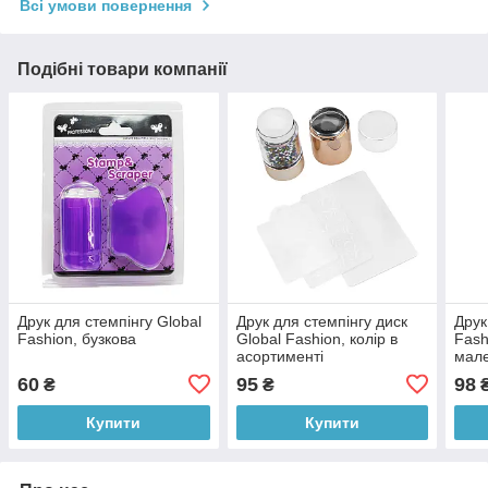
Всі умови повернення
Подібні товари компанії
Друк для стемпінгу Global
Друк для стемпінгу диск
Друк
Fashion, бузкова
Global Fashion, колір в
Fash
асортименті
мал
60
95
98
₴
₴
Купити
Купити