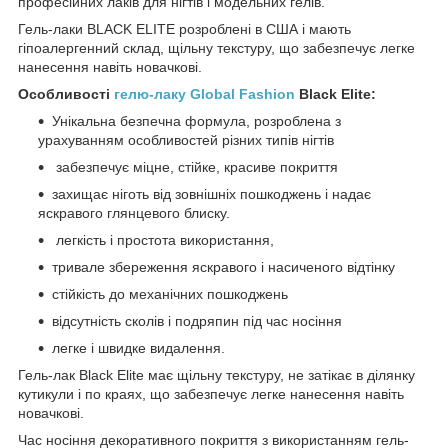
професійних лаків для нігтів і модельних гелів.
Гель-лаки BLACK ELITE розроблені в США і мають
гіпоалергенний склад, щільну текстуру, що забезпечує легке
нанесення навіть новачкові.
Особливості
гелю-лаку Global Fashion
Black Elite:
Унікальна безпечна формула, розроблена з
урахуванням особливостей різних типів нігтів
забезпечує міцне, стійке, красиве покриття
захищає ніготь від зовнішніх пошкоджень і надає
яскравого глянцевого блиску.
легкість і простота використання,
тривале збереження яскравого і насиченого відтінку
стійкість до механічних пошкоджень
відсутність сколів і подряпин під час носіння
легке і швидке видалення.
Гель-лак Black Elite має щільну текстуру, не затікає в ділянку
кутикули і по краях, що забезпечує легке нанесення навіть
новачкові.
Час носіння декоративного покриття з використанням гель-