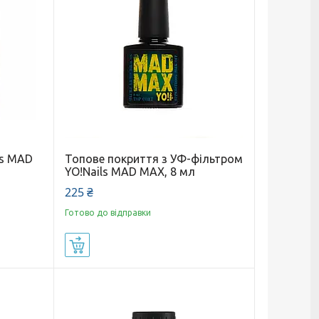
ls MAD
Топове покриття з УФ-фільтром
YO!Nails MAD MAX, 8 мл
225 ₴
Готово до відправки
Купити