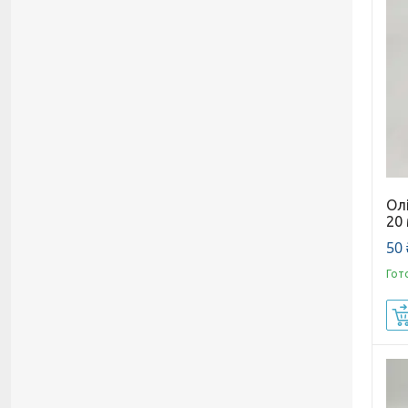
Олі
20
50 
Гот