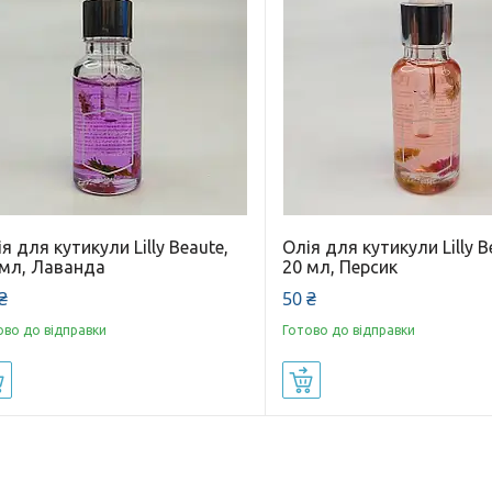
я для кутикули Lilly Beaute,
Олія для кутикули Lilly B
 мл, Лаванда
20 мл, Персик
₴
50 ₴
ово до відправки
Готово до відправки
Купити
Купити