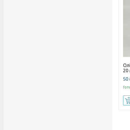
Олі
20
50 
Гот