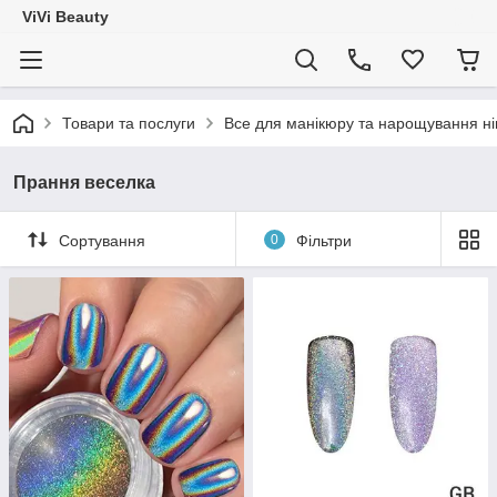
ViVi Beauty
Товари та послуги
Все для манікюру та нарощування ніг
Прання веселка
Сортування
0
Фільтри