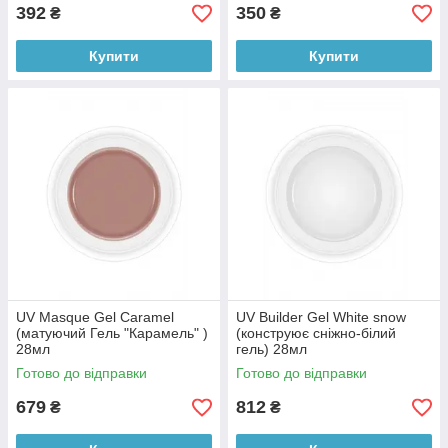
392
350
₴
₴
Купити
Купити
UV Masque Gel Caramel
UV Builder Gel White snow
(матуючий Гель "Карамель" )
(конструює сніжно-білий
28мл
гель) 28мл
Готово до відправки
Готово до відправки
679
812
₴
₴