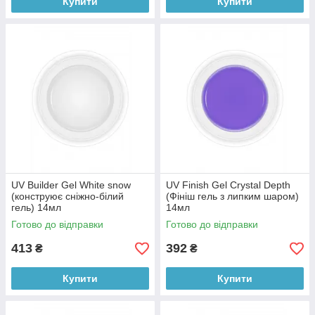
Купити
Купити
UV Builder Gel White snow
UV Finish Gel Crystal Depth
(конструює сніжно-білий
(Фініш гель з липким шаром)
гель) 14мл
14мл
Готово до відправки
Готово до відправки
413
392
₴
₴
Купити
Купити